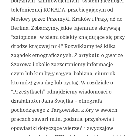
potężnym “zimnowojennym” system łączności
telefonicznej ROKADA, przebiegającym od
Moskwy przez Przemyśl, Kraków i Pragę aż do
Berlina. Zobaczymy, jakie tajemnice skrywają
“zatopione” w ziemi obiekty znajdujące się przy
drodze krajowej nr 4? Rozwikłamy też kilka
zagadek etnograficznych. Z artykułu o gwarze
Szarowa i okolic zaczerpniemy informacje
czym lub kim były sałyga, babizna, ciumrok,
kto mógł źwajdać lub pyrtać. W rozdziale o
“Przeżytkach” odnajdziemy wiadomości o
działalności Jana Świętka – etnografa
pochodzącego z Targowiska, który w swoich
pracach zawarł m.in. podania. przysłowia i
opowiastki dotyczące wierzeń i zwyczajów